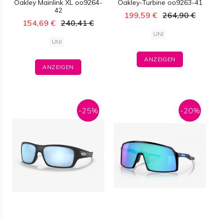
Oakley Mainlink XL oo9264-
Oakley-Turbine oo9263-41
42
199,59 €
264,90 €
154,69 €
240,41 €
UNI
UNI
ANZEIGEN
ANZEIGEN
-25%
-20%