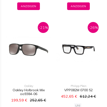
ANZEIGEN
ANZEIGEN
-21%
-26%
Oakley
Philipp Plein
Oakley Holbrook Mix
VPP082M 0700 52
oo9384-06
452,65 €
612,24 €
199,59 €
252,65 €
UNI