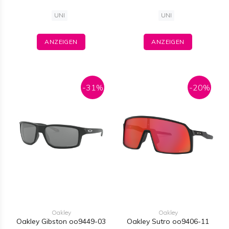
UNI
UNI
ANZEIGEN
ANZEIGEN
-31%
-20%
Oakley
Oakley
Oakley Gibston oo9449-03
Oakley Sutro oo9406-11