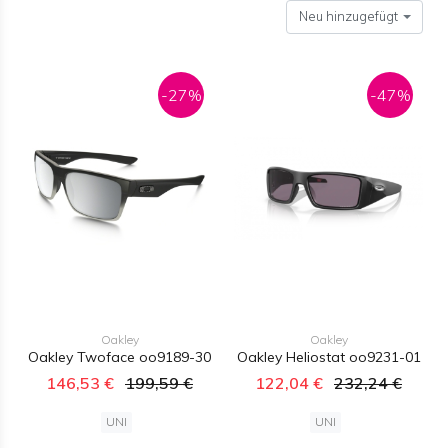
Neu hinzugefügt
-27%
-47%
Oakley
Oakley
Oakley Twoface oo9189-30
Oakley Heliostat oo9231-01
146,53 €
199,59 €
122,04 €
232,24 €
UNI
UNI