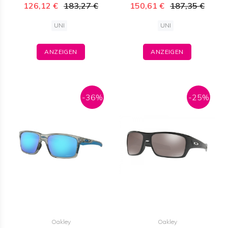
126,12 €
183,27 €
150,61 €
187,35 €
UNI
UNI
ANZEIGEN
ANZEIGEN
-36%
-25%
Oakley
Oakley