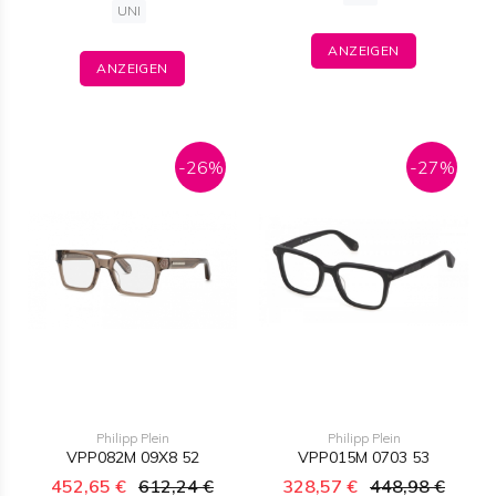
UNI
ANZEIGEN
ANZEIGEN
-26%
-27%
Philipp Plein
Philipp Plein
VPP082M 09X8 52
VPP015M 0703 53
452,65 €
612,24 €
328,57 €
448,98 €