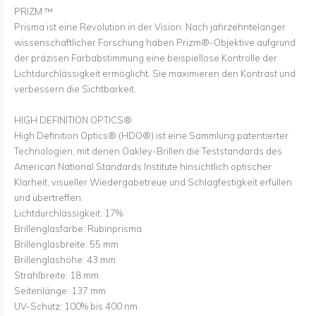
PRIZM ™
Prisma ist eine Revolution in der Vision. Nach jahrzehntelanger
wissenschaftlicher Forschung haben Prizm®-Objektive aufgrund
der präzisen Farbabstimmung eine beispiellose Kontrolle der
Lichtdurchlässigkeit ermöglicht. Sie maximieren den Kontrast und
verbessern die Sichtbarkeit.
HIGH DEFINITION OPTICS®
High Definition Optics® (HDO®) ist eine Sammlung patentierter
Technologien, mit denen Oakley-Brillen die Teststandards des
American National Standards Institute hinsichtlich optischer
Klarheit, visueller Wiedergabetreue und Schlagfestigkeit erfüllen
und übertreffen.
Lichtdurchlässigkeit: 17%
Brillenglasfarbe: Rubinprisma
Brillenglasbreite: 55 mm
Brillenglashöhe: 43 mm
Strahlbreite: 18 mm
Seitenlänge: 137 mm
UV-Schutz: 100% bis 400 nm