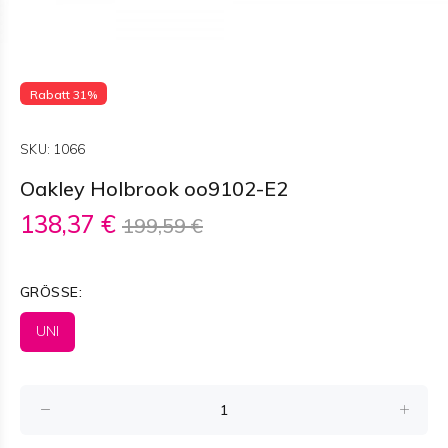
Rabatt 31%
SKU:
1066
Oakley Holbrook oo9102-E2
138,37 €
199,59 €
GRÖSSE:
UNI