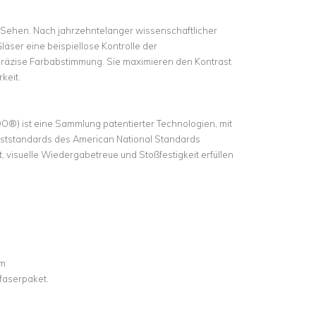
m Sehen. Nach jahrzehntelanger wissenschaftlicher
äser eine beispiellose Kontrolle der
 präzise Farbabstimmung. Sie maximieren den Kontrast
keit.
DO®) ist eine Sammlung patentierter Technologien, mit
eststandards des American National Standards
eit, visuelle Wiedergabetreue und Stoßfestigkeit erfüllen
nm
faserpaket.