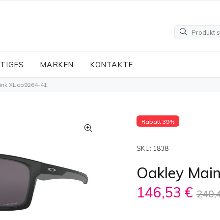
TIGES
MARKEN
KONTAKTE
ink XL oo9264-41
Rabatt 39%
SKU:
1838
Oakley Main
146,53 €
240,