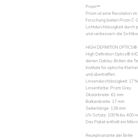
Prizm™
Prism ist eine Revolution i
Forschung bieten Prizm Č-Gl
Lichtdurchlässigkeit durch
und verbessern die Sichtbar
HIGH DEFINITION OPTICS®
High Definition Optics® (H
denen Oakley-Brillen die T
Institute für optische Klarh
und übertreffen.
Linsendurchlässigkeit: 17 %
Linsenfarbe: Prizm Grey
Okularbreite: 61 mm
Balkenbreite: 17 mm
Seitenlänge: 138 mm
UV-Schutz: 100 % bis 400 
Das Paket enthält ein Mikro
Rezeptvariante der Brille