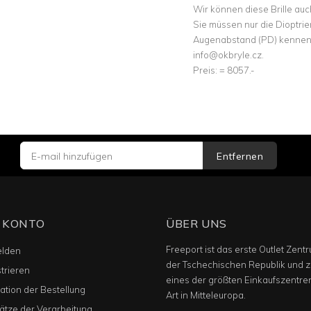
Wir können diese Brille auch
Sie müssen nur die Dioptrie
Augenabstand (PD) kennen. 
info@okbryle.cz.
Preis: = 8057.-
Entfernen
 KONTO
ÜBER UNS
Freeport ist das erste Outlet Zentr
lden
der Tschechischen Republik und z
trieren
eines der größten Einkaufszentre
tion der Bestellung
Art in Mitteleuropa.
ätze der Verarbeitung