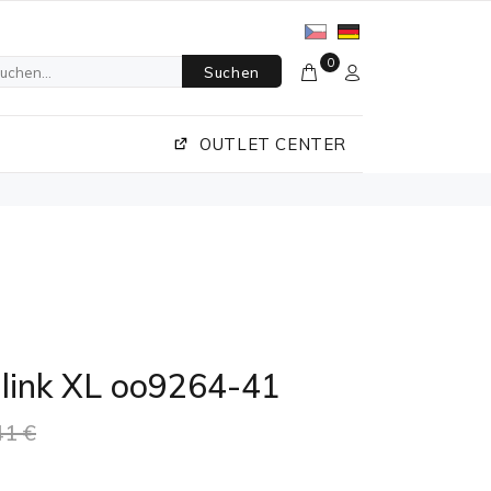
0
Suchen
OUTLET CENTER
link XL oo9264-41
41 €