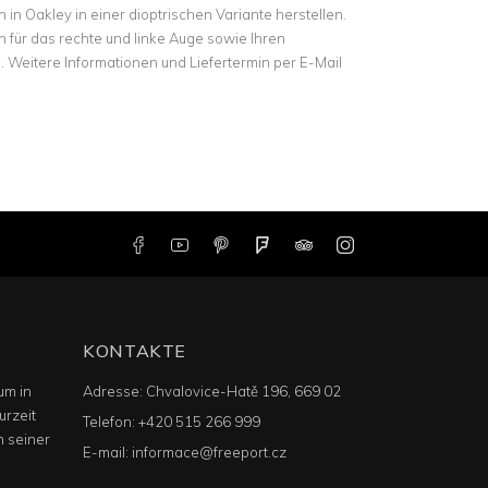
 in Oakley in einer dioptrischen Variante herstellen.
n für das rechte und linke Auge sowie Ihren
Weitere Informationen und Liefertermin per E-Mail
KONTAKTE
um in
Adresse:
Chvalovice-Hatě 196, 669 02
urzeit
Telefon:
+420 515 266 999
n seiner
E-mail:
informace@freeport.cz