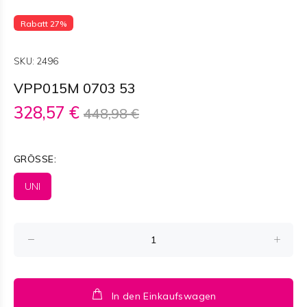
Rabatt 27%
SKU:
2496
VPP015M 0703 53
328,57 €
448,98 €
GRÖSSE:
UNI
In den Einkaufswagen