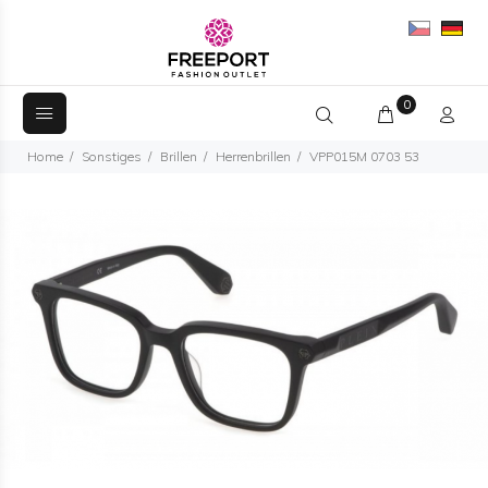
0
Home
Sonstiges
Brillen
Herrenbrillen
VPP015M 0703 53